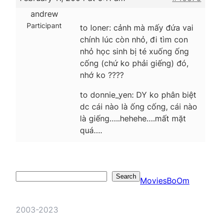
andrew
Participant
to loner: cảnh mà mấy đứa vai
chính lúc còn nhỏ, đi tìm con
nhỏ học sinh bị té xuống ống
cống (chứ ko phải giếng) đó,
nhớ ko ????
to donnie_yen: DY ko phân biệt
dc cái nào là ống cống, cái nào
là giếng…..hehehe….mất mặt
quá….
Search
Search
MoviesBoOm
2003-2023