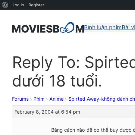
About
Log In
Register
WordPress
Bình luận phim
Bài v
Reply To: Spirt
dưới 18 tuổi.
Forums
›
Phim
›
Anime
›
Spirted Away-không dành cho
February 8, 2004 at 6:54 pm
Bằng cách nào để có thể buy được đ