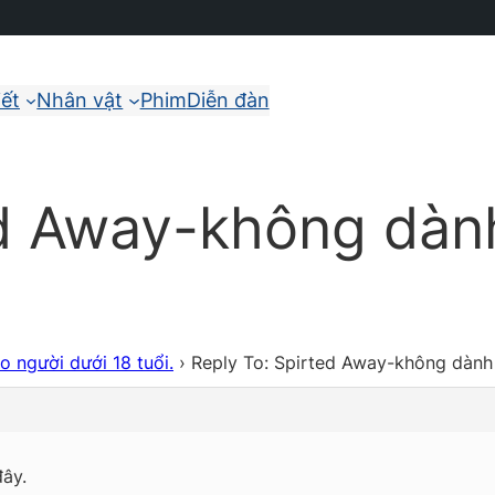
iết
Nhân vật
Phim
Diễn đàn
ed Away-không dàn
 người dưới 18 tuổi.
›
Reply To: Spirted Away-không dành 
ây.