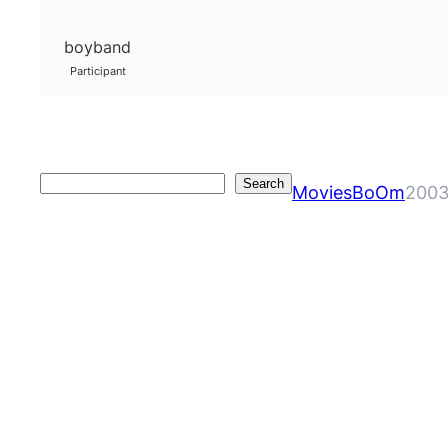
boyband
Participant
Search
Search
MoviesBoOm
2003