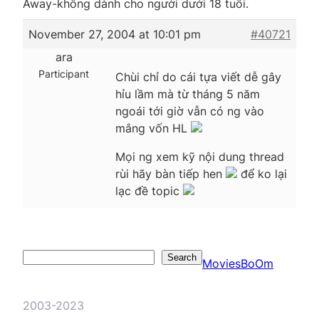
Away-không dành cho người dưới 18 tuổi.
November 27, 2004 at 10:01 pm
#40721
ara
Participant
Chùi chỉ do cái tựa viết dễ gây
hỉu lầm mà từ tháng 5 năm
ngoái tới giờ vẫn có ng vào
mắng vốn HL
Mọi ng xem kỹ nội dung thread
rùi hãy bàn tiếp hen
để ko lại
lạc đề topic
Search
Search
MoviesBoOm
2003-2023