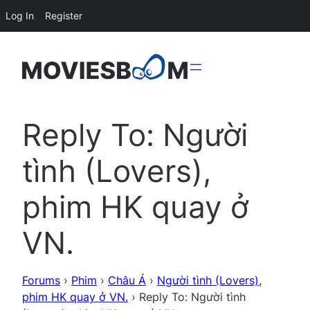
Log In
Register
Reply To: Người
tình (Lovers),
phim HK quay ở
VN.
Forums
›
Phim
›
Châu Á
›
Người tình (Lovers),
phim HK quay ở VN.
›
Reply To: Người tình