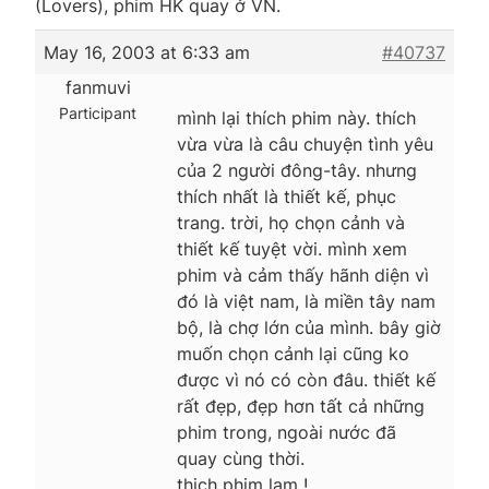
(Lovers), phim HK quay ở VN.
May 16, 2003 at 6:33 am
#40737
fanmuvi
Participant
mình lại thích phim này. thích
vừa vừa là câu chuyện tình yêu
của 2 người đông-tây. nhưng
thích nhất là thiết kế, phục
trang. trời, họ chọn cảnh và
thiết kế tuyệt vời. mình xem
phim và cảm thấy hãnh diện vì
đó là việt nam, là miền tây nam
bộ, là chợ lớn của mình. bây giờ
muốn chọn cảnh lại cũng ko
được vì nó có còn đâu. thiết kế
rất đẹp, đẹp hơn tất cả những
phim trong, ngoài nước đã
quay cùng thời.
thich phim lam !