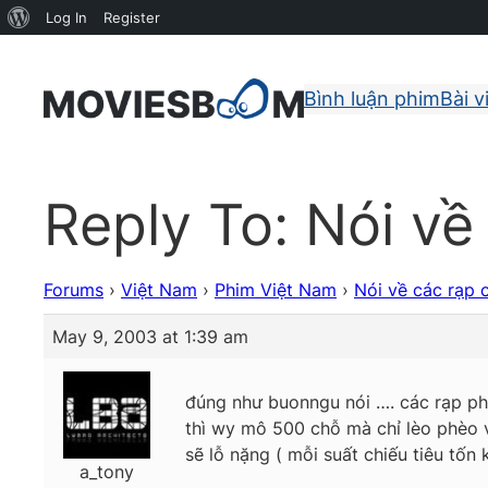
About
Log In
Register
WordPress
Bình luận phim
Bài v
Reply To: Nói v
Forums
›
Việt Nam
›
Phim Việt Nam
›
Nói về các rạp
May 9, 2003 at 1:39 am
đúng như buonngu nói …. các rạp ph
thì wy mô 500 chỗ mà chỉ lèo phèo và
sẽ lỗ nặng ( mỗi suất chiếu tiêu tốn 
a_tony