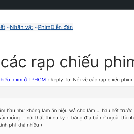
iết
Nhân vật
Phim
Diễn đàn
ề các rạp chiếu p
 chiếu phim ở TPHCM
›
Reply To: Nói về các rạp chiếu phi
im hầu như không làm ăn hiệu wả cho lắm … hầu hết trước đ
i mống … nội thất thì cũ kỹ + băng đĩa bán ở ngoài thì nhi
kinh phí khá nhiều )