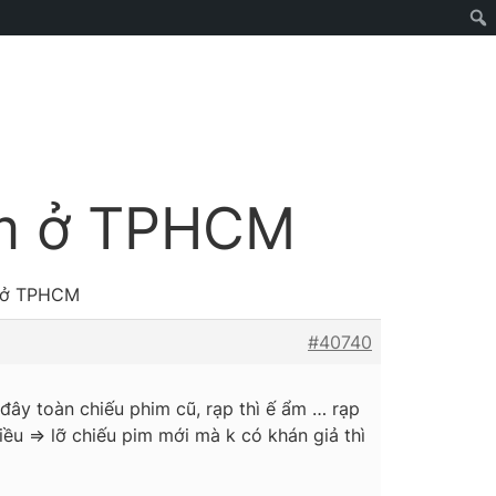
him ở TPHCM
m ở TPHCM
#40740
ây toàn chiếu phim cũ, rạp thì ế ẩm … rạp
ều => lỡ chiếu pim mới mà k có khán giả thì