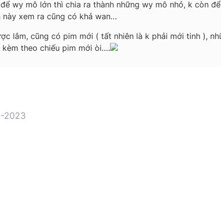
 để wy mô lớn thì chia ra thành những wy mô nhỏ, k còn để 
h này xem ra cũng có khả wan…
 lắm, cũng có pim mới ( tất nhiên là k phải mới tinh ), nh
ẽ kèm theo chiếu pim mới òi….
-2023