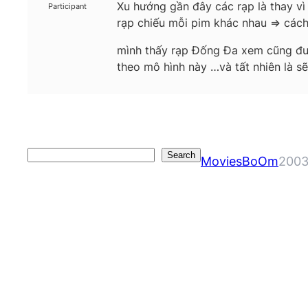
Xu hướng gần đây các rạp là thay vì
Participant
rạp chiếu mỗi pim khác nhau => các
mình thấy rạp Đống Đa xem cũng được
theo mô hình này …và tất nhiên là s
Search
Search
MoviesBoOm
2003