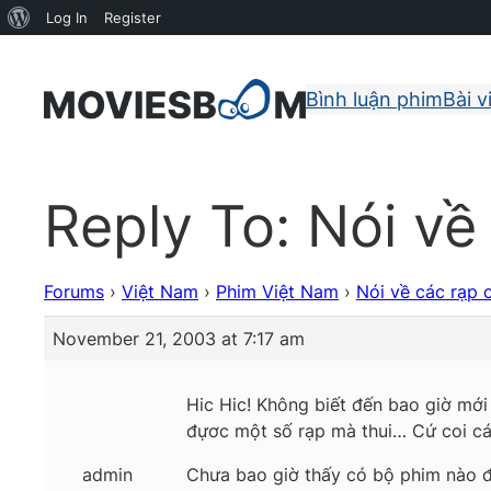
About
Log In
Register
WordPress
Bình luận phim
Bài v
Reply To: Nói v
Forums
›
Việt Nam
›
Phim Việt Nam
›
Nói về các rạp
November 21, 2003 at 7:17 am
Hic Hic! Không biết đến bao giờ mới
đựơc một số rạp mà thui… Cứ coi cái 
admin
Chưa bao giờ thấy có bộ phim nào đ