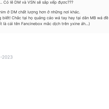
i… Có lẽ DM và VSN sẽ sắp xếp đựơc???
phim ở DM chất lượng hơn ở những nơi khác.
 biết! Chắc tại họ quảng cáo wá tay hay tại dân MB wá đ
t là cái tên Fancinebox mắc dịch trên yxine áh…)
-2023