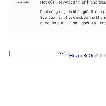
Hot của Hollywood thì phải chờ thu
Keymaster
Phải công nhận là khán giả đi xem 
Sao dạo này ghét Cinebox thế không
bị bội thực rùi…ui da… ghét wá… nhấ
Search
Search
MoviesBoOm
2003