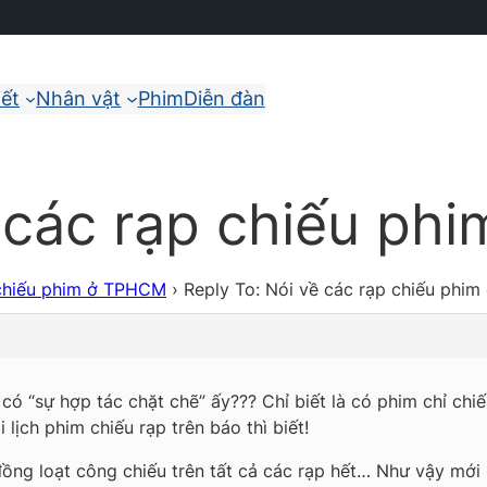
iết
Nhân vật
Phim
Diễn đàn
ề các rạp chiếu p
 chiếu phim ở TPHCM
›
Reply To: Nói về các rạp chiếu phi
 có “sự hợp tác chặt chẽ” ấy??? Chỉ biết là có phim chỉ ch
lịch phim chiếu rạp trên báo thì biết!
ồng loạt công chiếu trên tất cả các rạp hết… Như vậy mới 