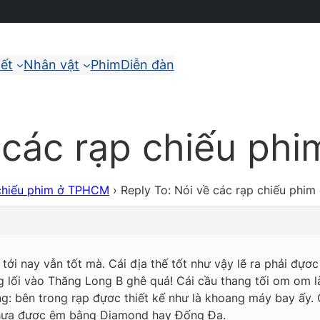
iết
Nhân vật
Phim
Diễn đàn
ề các rạp chiếu p
 chiếu phim ở TPHCM
›
Reply To: Nói về các rạp chiếu phi
i nay vẫn tốt mà. Cái địa thế tốt như vậy lẽ ra phải đựơc t
g lối vào Thăng Long B ghê quá! Cái cầu thang tối om om l
ơng: bên trong rạp đựơc thiết kế như là khoang máy bay ấy.
m chưa đựơc êm bằng Diamond hay Đống Đa.