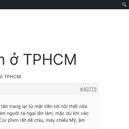
him ở TPHCM
m ở TPHCM
#40775
ân trang lại từ mặt tiền tới nội thất nữa
àm người ta ngại lên lắm, mặc dù khi vào
 Coi phim rất dễ chịu, máy chiếu Mỹ, âm