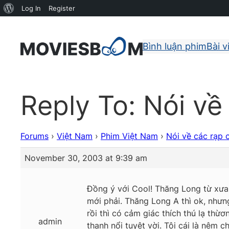
About
Log In
Register
WordPress
Bình luận phim
Bài v
Reply To: Nói v
Forums
›
Việt Nam
›
Phim Việt Nam
›
Nói về các rạp
November 30, 2003 at 9:39 am
Đồng ý với Cool! Thăng Long từ xưa tớ
mới phải. Thăng Long A thì ok, nhưn
rồi thì có cảm giác thích thú lạ thừ
admin
thanh nổi tuyệt vời. Tội cái là nệ