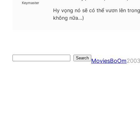
Keymaster
Hy vọng nó sẽ có thể vươn lên trong
không nữa…)
Search
Search
MoviesBoOm
2003