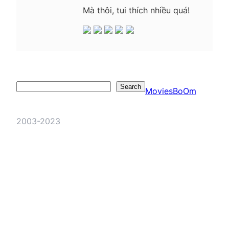
Mà thôi, tui thích nhiều quá!
Search
Search
MoviesBoOm
2003-2023