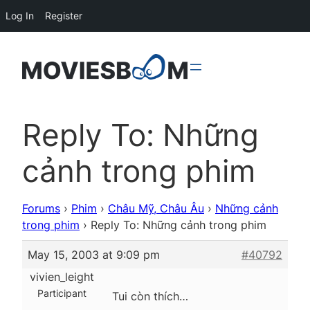
Log In
Register
Reply To: Những
cảnh trong phim
Forums
›
Phim
›
Châu Mỹ, Châu Âu
›
Những cảnh
trong phim
›
Reply To: Những cảnh trong phim
May 15, 2003 at 9:09 pm
#40792
vivien_leight
Participant
Tui còn thích…