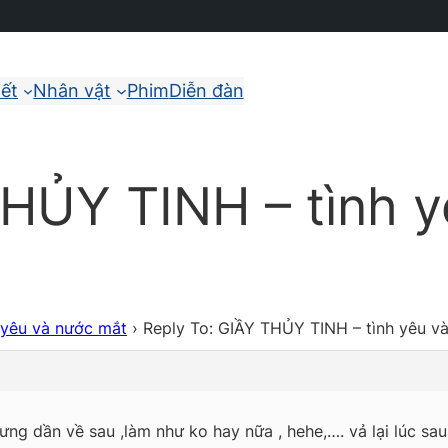
iết
Nhân vật
Phim
Diễn đàn
THỦY TINH – tình 
 yêu và nước mắt
›
Reply To: GIẦY THỦY TINH – tình yêu v
ng dần về sau ,làm như ko hay nữa , hehe,…. vả lại lúc sau 