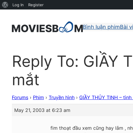
About
Log In
Register
WordPress
Bình luận phim
Bài v
Reply To: GIẦY 
mắt
Forums
›
Phim
›
Truyền hình
›
GIẦY THỦY TINH – tình
May 21, 2003 at 6:23 am
fim thoạt đầu xem cũng hay lắm , như