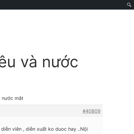
yêu và nước
à nước mắt
#40809
diễn viên , diễn xuất ko duoc hay ..Nội