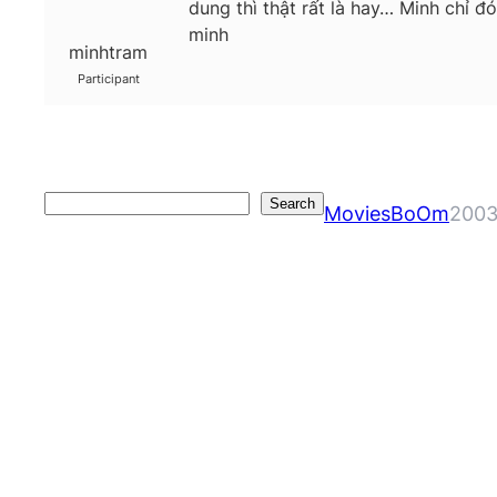
dung thì thật rất là hay… Minh chỉ đ
minh
minhtram
Participant
Search
Search
MoviesBoOm
2003