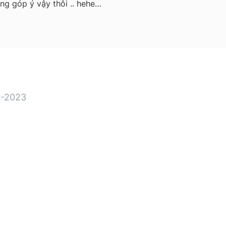
óng góp ý vậy thôi .. hehe…
-2023