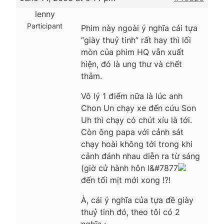
lenny
Participant
Phim này ngoài ý nghĩa cái tựa
“giày thuỷ tinh” rất hay thì lối
mòn của phim HQ vẫn xuất
hiện, đó là ung thư và chết
thảm.
Vô lý 1 điểm nữa là lúc anh
Chon Un chạy xe đến cứu Son
Uh thì chạy có chút xíu là tới.
Còn ông papa với cảnh sát
chạy hoài không tới trong khi
cảnh đánh nhau diễn ra từ sáng
(giờ cử hành hôn l&#7877
đến tối mịt mới xong !?!
À, cái ý nghĩa của tựa đề giày
thuỷ tinh đó, theo tôi có 2
nghĩa :