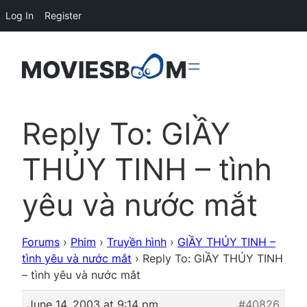
Log In
Register
Reply To: GIẦY
THỦY TINH – tình
yêu và nước mắt
Forums
›
Phim
›
Truyền hình
›
GIẦY THỦY TINH –
tình yêu và nước mắt
›
Reply To: GIẦY THỦY TINH
– tình yêu và nước mắt
June 14, 2003 at 9:14 pm
#40826