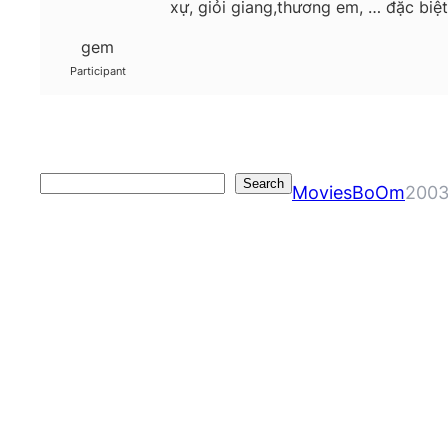
xự, giỏi giang,thương em, … đặc biệt
gem
Participant
Search
Search
MoviesBoOm
2003