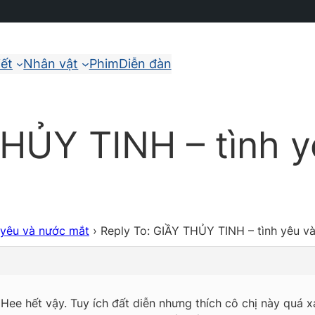
iết
Nhân vật
Phim
Diễn đàn
THỦY TINH – tình 
 yêu và nước mắt
›
Reply To: GIẦY THỦY TINH – tình yêu v
 Hee hết vậy. Tuy ích đất diễn nhưng thích cô chị này quá xá