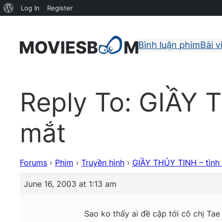
About
Log In
Register
WordPress
Bình luận phim
Bài v
Reply To: GIẦY 
mắt
Forums
›
Phim
›
Truyền hình
›
GIẦY THỦY TINH – tình
June 16, 2003 at 1:13 am
Sao ko thấy ai đề cập tới cô chị Tae