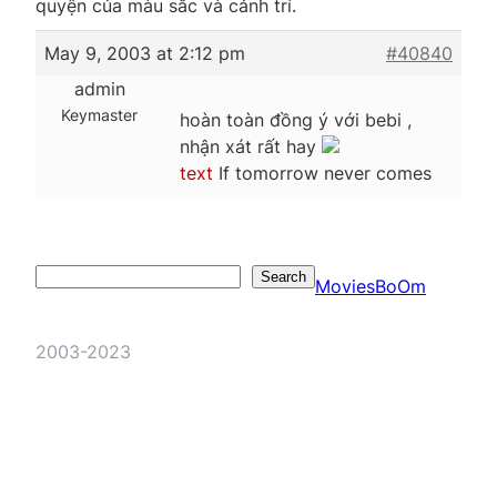
quyện của màu sắc và cảnh trí.
May 9, 2003 at 2:12 pm
#40840
admin
Keymaster
hoàn toàn đồng ý với bebi ,
nhận xát rất hay
text
If tomorrow never comes
Search
Search
MoviesBoOm
2003-2023