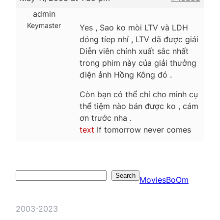
admin
Keymaster
Yes , Sao ko mòi LTV và LDH
dóng tíep nhỉ , LTV dã được giải
Diễn viên chính xuất sắc nhất
trong phim này của giải thưởng
điện ảnh Hồng Kông đó .
Còn bạn có thể chỉ cho mình cụ
thể tiệm nào bán được ko , cám
ơn trước nha .
text
If tomorrow never comes
Search
Search
MoviesBoOm
2003-2023