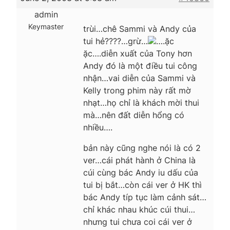
admin
Keymaster
trùi…chê Sammi và Andy của
tui hẻ????…grừ…
….ặc
ặc….diễn xuất của Tony hơn
Andy đó là một điều tui công
nhận…vai diễn của Sammi và
Kelly trong phim này rất mờ
nhạt…họ chỉ là khách mời thui
mà…nên đất diễn hổng có
nhiều….
bản này cũng nghe nói là có 2
ver…cái phát hành ở China là
cúi cùng bác Andy iu dấu của
tui bị bắt…còn cái ver ở HK thì
bác Andy típ tục làm cảnh sát…
chỉ khác nhau khúc cúi thui…
nhưng tui chưa coi cái ver ở