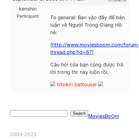
kenshin
Participant
To general: Bạn vào đây để bàn
luận về Người Trong Giang Hồ
nè:
[
http://www.moviesboom.com/forum
thread.php?id=67
]
Câu hỏi của bạn cũng được trả
lời trong thr này luôn rồi.
hitokiri battousai
Search
Search
MoviesBoOm
2003-2023