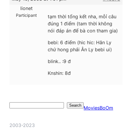
lionet
Participant
tạm thời tổng kết nha, mỗỉ câu
đúng 1 điểm (tam thời không
nói đáp án để bà con tham gia)
bebi: 6 điểm (hic hic: Hân Ly
chứ hong phải Ân Ly bebi ui)
blink.. :9 đ
Knshin: 8đ
Search
Search
MoviesBoOm
2003-2023