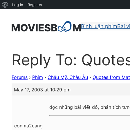
About
Log In
Register
WordPress
Bình luận phim
Bài v
Reply To: Quote
Forums
›
Phim
›
Châu Mỹ, Châu Âu
›
Quotes from Mat
May 17, 2003 at 10:29 pm
đọc những bài viết đó, phân tích từn
conma2cang