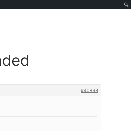
aded
#40898