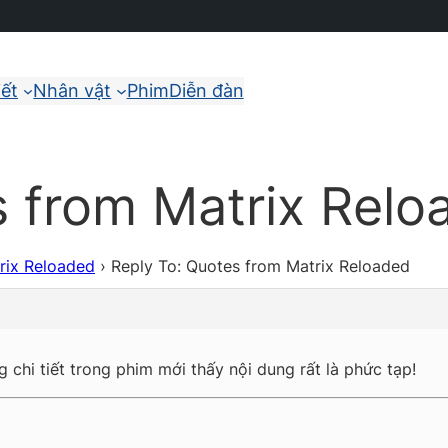
iết
Nhân vật
Phim
Diễn đàn
s from Matrix Relo
rix Reloaded
›
Reply To: Quotes from Matrix Reloaded
g chi tiết trong phim mới thấy nội dung rất là phức tạp!