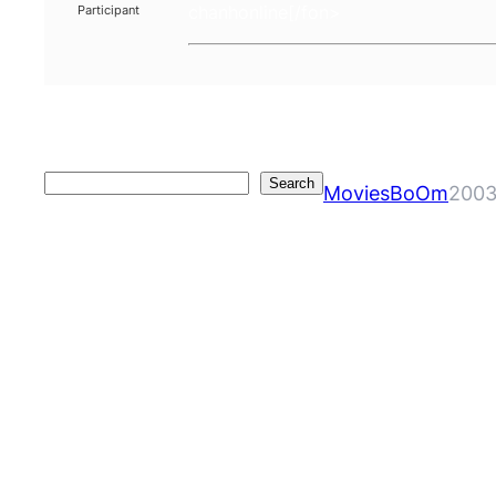
chanhonline[/fon>
Participant
Search
Search
MoviesBoOm
2003