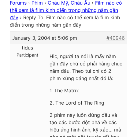
Forums
›
Phim
›
Châu Mỹ, Châu Âu
›
Film nào có
thể xem là film kinh điển trong những năm gần
đây
›
Reply To: Film nào có thể xem là film kinh
điển trong những năm gần đây
January 3, 2004 at 5:06 pm
#40946
tidus
Participant
Hic, người ta nói là mấy năm
gần đây chứ có phải hàng chục
nắm đâu. Theo tui chỉ có 2
phim xứng đáng nhất đó là:
1. The Matrix
2. The Lord of The Ring
2 phim này luôn đứng đầu và
tạo các bước đột phá về các
hiệu ứng hình ảnh, kỹ xảo… mà
còn có một cốt truyện rất hay,