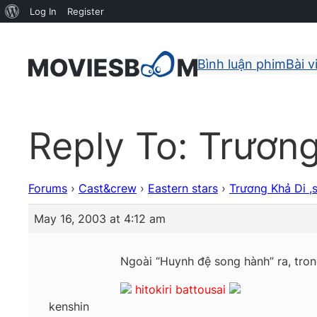
About
Log In
Register
WordPress
Bình luận phim
Bài v
Reply To: Trương 
Forums
›
Cast&crew
›
Eastern stars
›
Trương Khả Di ,sự
May 16, 2003 at 4:12 am
Ngoài “Huynh đệ song hành” ra, tron
hitokiri battousai
kenshin