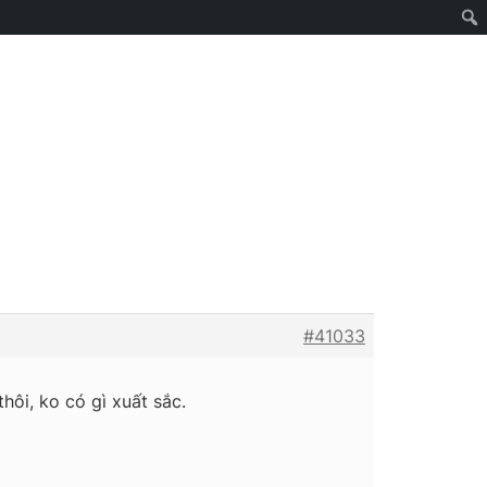
#41033
hôi, ko có gì xuất sắc.