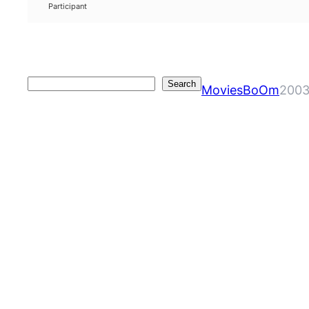
Participant
Search
Search
MoviesBoOm
2003