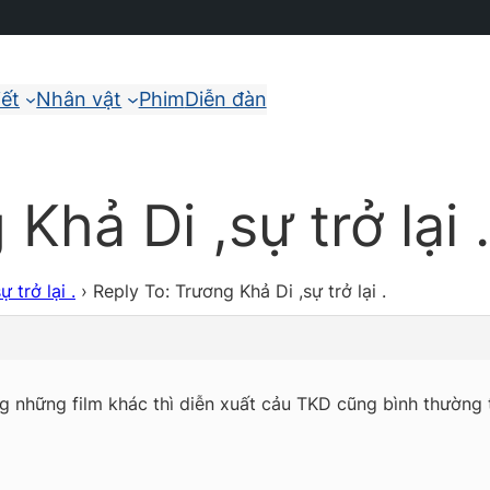
iết
Nhân vật
Phim
Diễn đàn
Khả Di ,sự trở lại .
 trở lại .
›
Reply To: Trương Khả Di ,sự trở lại .
g những film khác thì diễn xuất cảu TKD cũng bình thường t