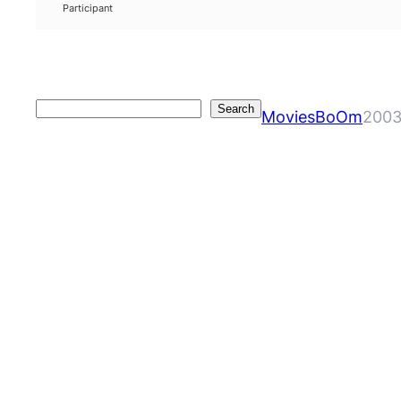
Participant
Search
Search
MoviesBoOm
2003