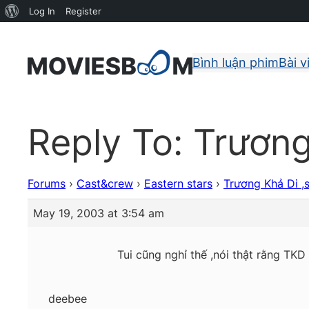
About
Log In
Register
WordPress
Bình luận phim
Bài v
Reply To: Trương 
Forums
›
Cast&crew
›
Eastern stars
›
Trương Khả Di ,sự
May 19, 2003 at 3:54 am
Tui cũng nghỉ thế ,nói thật rằng TKD
deebee