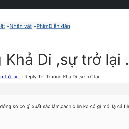
iết
Nhân vật
Phim
Diễn đàn
Khả Di ,sự trở lại .
 trở lại .
›
Reply To: Trương Khả Di ,sự trở lại .
 đóng ko có gì xuất sắc lắm,cách diễn ko có gì mới lạ cả fi