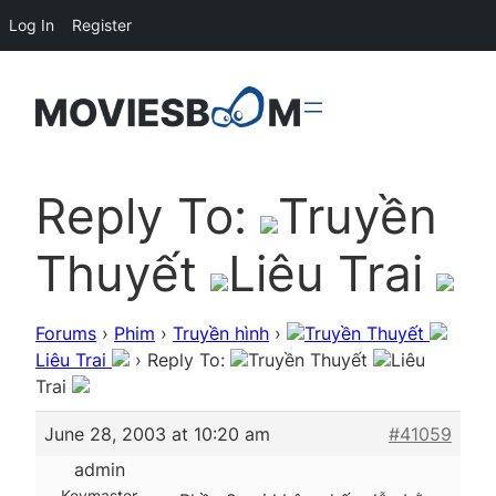
Log In
Register
Reply To:
Truyền
Thuyết
Liêu Trai
Forums
›
Phim
›
Truyền hình
›
Truyền Thuyết
Liêu Trai
›
Reply To:
Truyền Thuyết
Liêu
Trai
June 28, 2003 at 10:20 am
#41059
admin
Keymaster