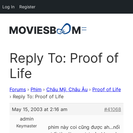
Log In
Register
Reply To: Proof of
Life
Forums
›
Phim
›
Châu Mỹ, Châu Âu
›
Proof of Life
›
Reply To: Proof of Life
May 15, 2003 at 2:16 am
#41068
admin
Keymaster
phim này coi cũng được ah…nổi