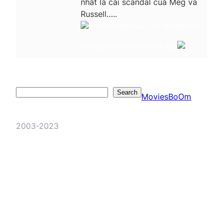
nhất là cái scandal của Meg và
Russell…..
Thiên thần của các chàng trai
Hung thần của các cô gái
Search
Search
MoviesBoOm
2003-2023