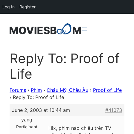
Log In
Register
Reply To: Proof of
Life
Forums
›
Phim
›
Châu Mỹ, Châu Âu
›
Proof of Life
›
Reply To: Proof of Life
June 2, 2003 at 10:44 am
#41073
yang
Participant
Hix, phim nào chiếu trên TV