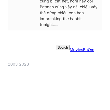
cũng bị cắt hết, hôm nay coi
Batman cũng vậy nà, chiếu vậy
thà đừng chiếu còn hơn.
Im breaking the habbit
tonight…..
Search
Search
MoviesBoOm
2003-2023