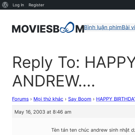
About
Log In
Register
WordPress
Bình luận phim
Bài v
Reply To: HAPP
ANDREW….
Forums
›
Mọi thứ khác
›
Say Boom
›
HAPPY BIRTHDA
May 16, 2003 at 8:46 am
Tèn tán ten chúc andrew sinh nhật d