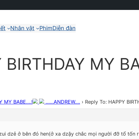
iết
Nhân vật
Phim
Diễn đàn
Y BIRTHDAY MY BA
Y MY BABE….!
……ANDREW….
›
Reply To: HAPPY BIR
zui dzẻ ở bên đó hen(ở xa dzậy chắc mọi người đỡ tổ tốn r