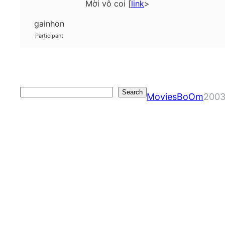
Mời vô coi [
link
>
gainhon
Participant
Search
Search
MoviesBoOm
2003