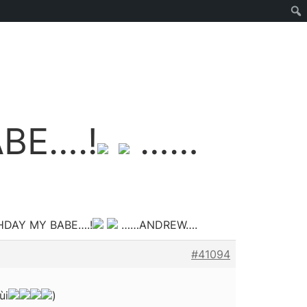
BE….!
……
THDAY MY BABE….!
……ANDREW….
#41094
ùi
)