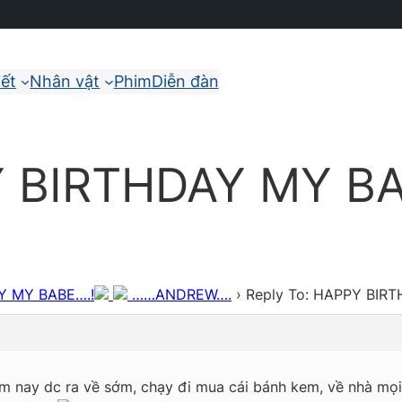
iết
Nhân vật
Phim
Diễn đàn
Y BIRTHDAY MY BA
Y MY BABE….!
……ANDREW….
›
Reply To: HAPPY BIR
m nay dc ra về sớm, chạy đi mua cái bánh kem, về nhà mọ