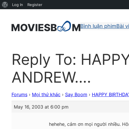
About
Log In
Register
WordPress
Bình luận phim
Bài v
Reply To: HAPP
ANDREW….
Forums
›
Mọi thứ khác
›
Say Boom
›
HAPPY BIRTHDA
May 16, 2003 at 6:00 pm
hehehe, cảm ơn mọi người nhiều. Hô