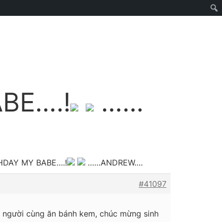
BE….!
……
THDAY MY BABE….!
……ANDREW….
#41097
i người cùng ăn bánh kem, chúc mừng sinh