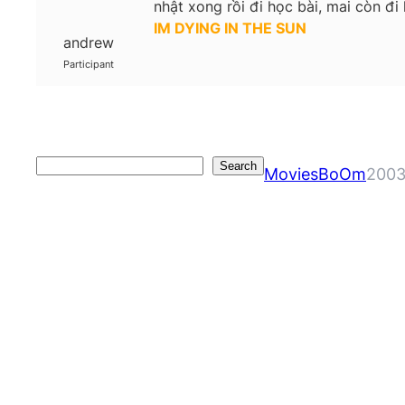
nhật xong rồi đi học bài, mai còn đ
IM DYING IN THE SUN
andrew
Participant
Search
Search
MoviesBoOm
2003