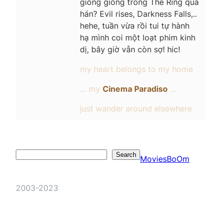
giống giống trong The Ring quá
hán? Evil rises, Darkness Falls,..
hehe, tuần vừa rồi tui tự hành
hạ mình coi một loạt phim kinh
dị, bây giờ vẫn còn sợ! hic!
my heart belongs to my home
… my
Cinema Paradiso
…
just wander around elsewhere
Search
Search
MoviesBoOm
2003-2023