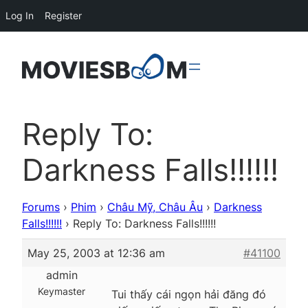
Log In
Register
Reply To:
Darkness Falls!!!!!!
Forums
›
Phim
›
Châu Mỹ, Châu Âu
›
Darkness
Falls!!!!!!
›
Reply To: Darkness Falls!!!!!!
May 25, 2003 at 12:36 am
#41100
admin
Keymaster
Tui thấy cái ngọn hải đăng đó