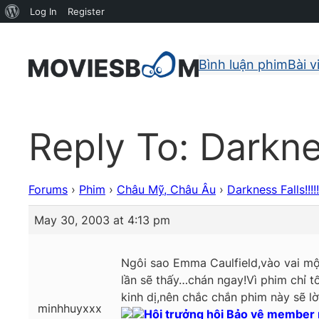
About
Log In
Register
WordPress
Bình luận phim
Bài v
Reply To: Darkness
Forums
›
Phim
›
Châu Mỹ, Châu Âu
›
Darkness Falls!!!!!
May 30, 2003 at 4:13 pm
Ngôi sao Emma Caulfield,vào vai mộ
lần sẽ thấy…chán ngay!Vì phim chỉ tố
kinh dị,nên chắc chắn phim này sẽ lời
minhhuyxxx
Hội trưởng hội Bảo vệ member