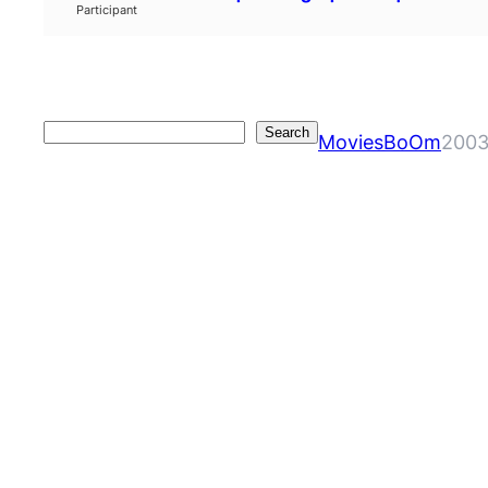
Participant
Search
Search
MoviesBoOm
2003