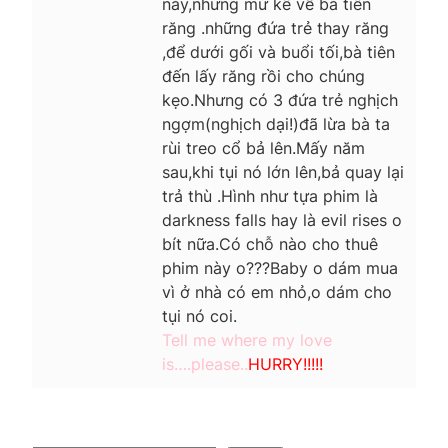
này,nhưng mừ kể về bà tiên
răng .những đứa trẻ thay răng
,để dưới gối và buổi tối,bà tiên
đến lấy răng rồi cho chúng
kẹo.Nhưng có 3 đứa trẻ nghịch
ngợm(nghịch dại!)đã lừa bà ta
rùi treo cổ bả lên.Mấy năm
sau,khi tụi nó lớn lên,bả quay lại
trả thù .Hình như tựa phim là
darkness falls hay là evil rises o
bít nữa.Có chỗ nào cho thuê
phim này o???Baby o dám mua
vì ở nhà có em nhỏ,o dám cho
tụi nó coi.
Tell me where my love
is….please..
HURRY!!!!!