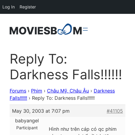
Log In
Register
Reply To:
Darkness Falls!!!!!!
Forums
›
Phim
›
Châu Mỹ, Châu Âu
›
Darkness
Falls!!!!!!
›
Reply To: Darkness Falls!!!!!!
May 30, 2003 at 7:07 pm
#41105
babyangel
Participant
Hình như trên cáp có qc phim