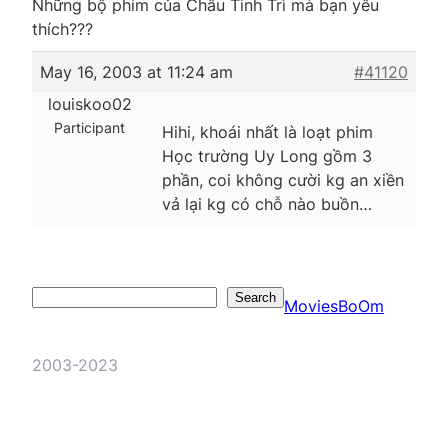
Những bộ phim của Châu Tinh Trì mà bạn yêu
thích???
May 16, 2003 at 11:24 am
#41120
louiskoo02
Participant
Hihi, khoái nhất là loạt phim
Học trường Uy Long gồm 3
phần, coi không cười kg an xiền
vả lại kg có chỗ nào buồn…
Search
Search
MoviesBoOm
2003-2023