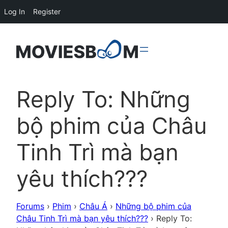
Log In
Register
Reply To: Những
bộ phim của Châu
Tinh Trì mà bạn
yêu thích???
Forums
›
Phim
›
Châu Á
›
Những bộ phim của
Châu Tinh Trì mà bạn yêu thích???
›
Reply To: