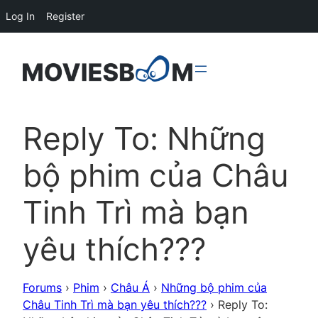
Log In
Register
Reply To: Những
bộ phim của Châu
Tinh Trì mà bạn
yêu thích???
Forums
›
Phim
›
Châu Á
›
Những bộ phim của
Châu Tinh Trì mà bạn yêu thích???
›
Reply To: