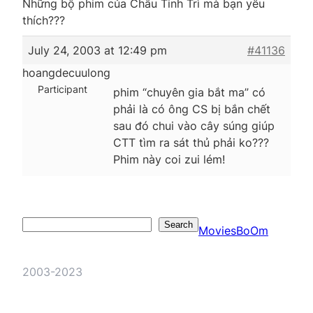
Những bộ phim của Châu Tinh Trì mà bạn yêu
thích???
July 24, 2003 at 12:49 pm
#41136
hoangdecuulong
Participant
phim “chuyên gia bắt ma” có
phải là có ông CS bị bắn chết
sau đó chui vào cây súng giúp
CTT tìm ra sát thủ phải ko???
Phim này coi zui lém!
Search
Search
MoviesBoOm
2003-2023