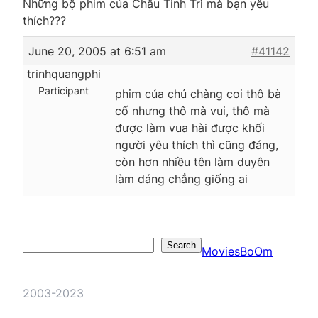
Những bộ phim của Châu Tinh Trì mà bạn yêu
thích???
June 20, 2005 at 6:51 am
#41142
trinhquangphi
Participant
phim của chú chàng coi thô bà
cố nhưng thô mà vui, thô mà
được làm vua hài được khối
người yêu thích thì cũng đáng,
còn hơn nhiều tên làm duyên
làm dáng chẳng giống ai
Search
Search
MoviesBoOm
2003-2023