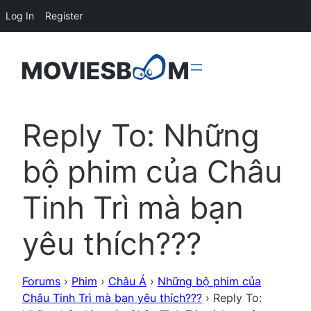
Log In
Register
Reply To: Những
bộ phim của Châu
Tinh Trì mà bạn
yêu thích???
Forums
›
Phim
›
Châu Á
›
Những bộ phim của
Châu Tinh Trì mà bạn yêu thích???
›
Reply To: