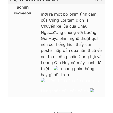
admin
Keymaster
mới ra một bộ phim tình cảm
của Củng Lợi tạm dịch là
Chuyến xe lửa của Châu
Ngư….đóng chung với Lương
Gia Huy…phim nghệ thuật quá
nên coi hổng hỉu…thấy cái
poster hấp dẫn quá nên thuê về
coi thử…công nhận Củng Lợi và
Lương Gia Huy có mấy cảnh đã
thiệt….
…nhưng phim hổng
hay gì hết trơn….
Thiên thần của các chàng trai
Hung thần của các cô gái