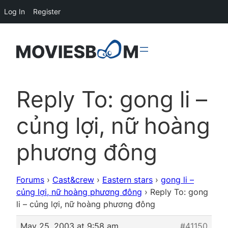
Log In
Register
Reply To: gong li –
củng lợi, nữ hoàng
phương đông
Forums
›
Cast&crew
›
Eastern stars
›
gong li –
củng lợi, nữ hoàng phương đông
›
Reply To: gong
li – củng lợi, nữ hoàng phương đông
May 25, 2003 at 9:58 am
#41150