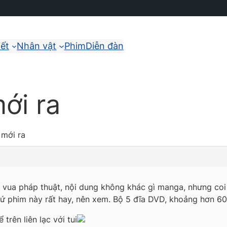
iết
Nhân vật
Phim
Diễn đàn
ới ra
 mới ra
 vua pháp thuật, nội dung không khác gì manga, nhưng coi
hứ phim này rất hay, nên xem. Bộ 5 đĩa DVD, khoảng hơn 60
trên liên lạc với tui