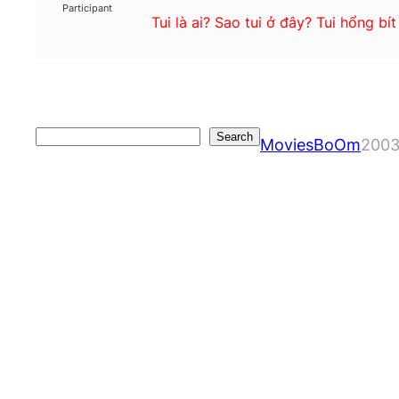
Participant
Tui là ai? Sao tui ở đây? Tui hổng bít
Search
Search
MoviesBoOm
2003