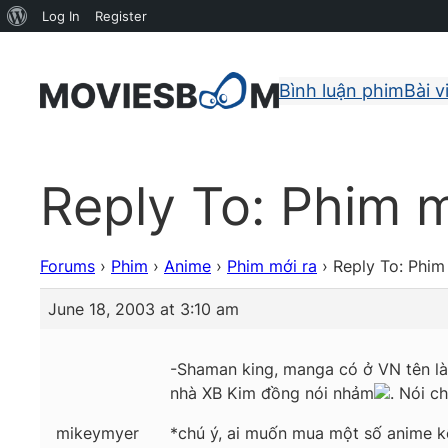
About
Log In
Register
WordPress
Bình luận phim
Bài v
Reply To: Phim m
Forums
›
Phim
›
Anime
›
Phim mới ra
›
Reply To: Phim
June 18, 2003 at 3:10 am
-Shaman king, manga có ở VN tên là
nhà XB Kim đồng nói nhảm
. Nói c
mikeymyer
*chú ý, ai muốn mua một số anime kể 