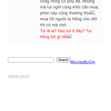
cũng hông có phụ đề. Nhưng
mà tui nghĩ cũng khỏi cần mua,
phim này cũng thường thui
,
mua rồi người ta hổng cho đổi
thì có mà chít.
Tui là ai? Sao tui ở đây? Tui
hổng bít gì hết
Search
Search
MoviesBoOm
2003-2023