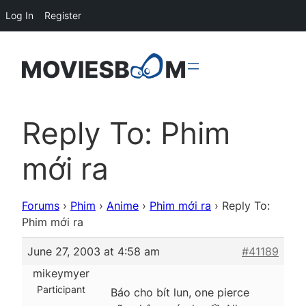
Log In
Register
Reply To: Phim
mới ra
Forums
›
Phim
›
Anime
›
Phim mới ra
›
Reply To:
Phim mới ra
June 27, 2003 at 4:58 am
#41189
mikeymyer
Participant
Báo cho bít lun, one pierce