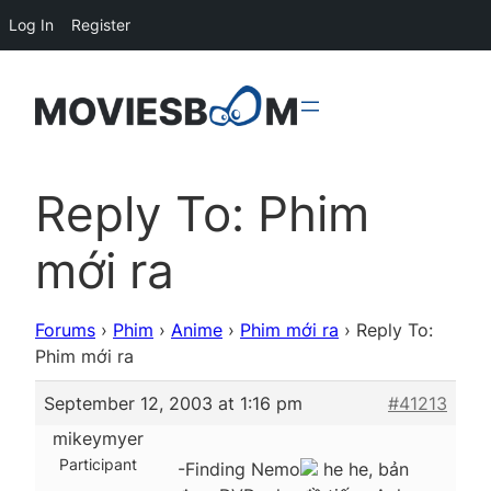
Log In
Register
Reply To: Phim
mới ra
Forums
›
Phim
›
Anime
›
Phim mới ra
›
Reply To:
Phim mới ra
September 12, 2003 at 1:16 pm
#41213
mikeymyer
Participant
-Finding Nemo
he he, bản