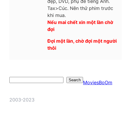
đẹp, DVD, phụ đề tiếng Anh.
Tax>Cúc. Nên thử phim trước
khi mua.
Nếu mai chết xin một lần chờ
đợi
Đợi một lần, chờ đợi một người
thôi
Search
Search
MoviesBoOm
2003-2023