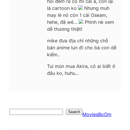
hỏi đem ra có mí cái à, còn lại
là cartoon ko
Nhưng muh
may lè nó còn 1 cái Oseam,
hehe, đã wé…
Phinh nè xem
dễ thương thiệt!
mike đưa địa chỉ những chỗ
bán anime lun đi cho bà con dễ
kiếm..
Tui mún mua Akira, có ai biết ở
đâu ko, huhu…
Search
Search
MoviesBoOm