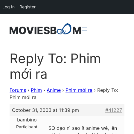
Log In
Register
Reply To: Phim
mới ra
Forums
›
Phim
›
Anime
›
Phim mới ra
›
Reply To:
Phim mới ra
October 31, 2003 at 11:39 pm
#41227
bambino
Participant
SQ dạo nì sao ít anime wé, lên