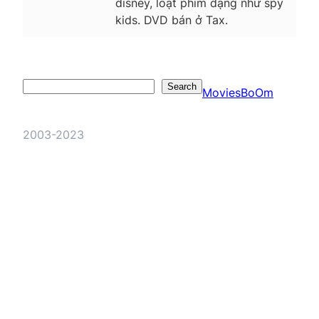
disney, loạt phim dạng như spy
kids. DVD bán ở Tax.
Search
Search
MoviesBoOm
2003-2023