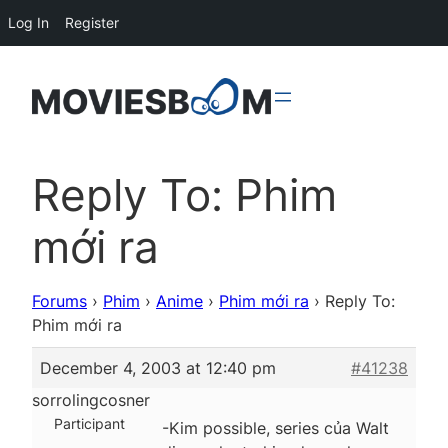
Log In
Register
Reply To: Phim
mới ra
Forums
›
Phim
›
Anime
›
Phim mới ra
›
Reply To:
Phim mới ra
December 4, 2003 at 12:40 pm
#41238
sorrolingcosner
Participant
-Kim possible, series của Walt