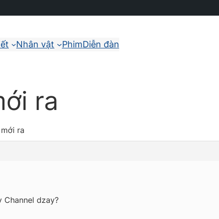
iết
Nhân vật
Phim
Diễn đàn
ới ra
 mới ra
ey Channel dzay?