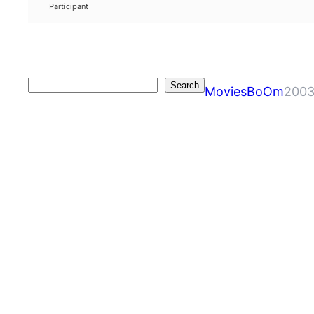
Participant
Search
Search
MoviesBoOm
2003