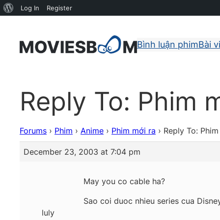
About
Log In
Register
WordPress
Bình luận phim
Bài v
Reply To: Phim m
Forums
›
Phim
›
Anime
›
Phim mới ra
›
Reply To: Phim
December 23, 2003 at 7:04 pm
May you co cable ha?
Sao coi duoc nhieu series cua Disn
luly