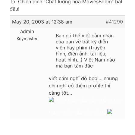
To: Chiến dịch “Chất lượng hoá MoviesBoom” bắt
đầu!
May 20, 2003 at 12:38 am
#41290
admin
Bạn có thể viết cảm nhận
Keymaster
của bạn về bất kỳ diễn
viên hay phim (truyền
hình, điện ảnh, tài liệu,
hoạt hình…) Việt Nam nào
mà bạn tâm đắc
viết cảm nghĩ đó bebi….nhưng
chị nghĩ có thêm profile thì
càng tốt…
Thiên thần của các chàng trai
Hung thần của các cô gái