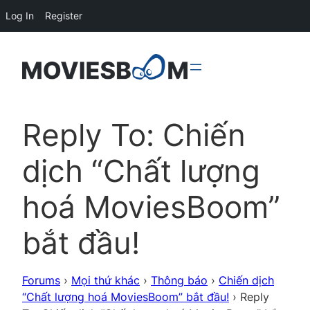
Log In
Register
Reply To: Chiến
dịch “Chất lượng
hoá MoviesBoom”
bắt đầu!
Forums
›
Mọi thứ khác
›
Thông báo
›
Chiến dịch
“Chất lượng hoá MoviesBoom” bắt đầu!
›
Reply