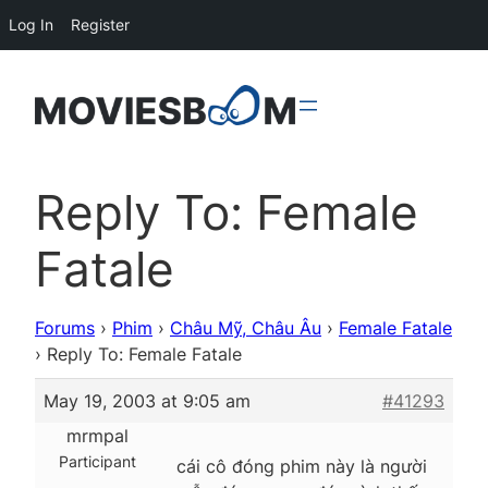
Log In
Register
Reply To: Female
Fatale
Forums
›
Phim
›
Châu Mỹ, Châu Âu
›
Female Fatale
›
Reply To: Female Fatale
May 19, 2003 at 9:05 am
#41293
mrmpal
Participant
cái cô đóng phim này là người