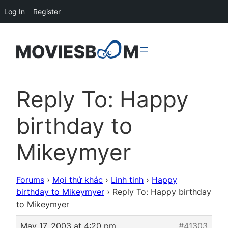
Log In
Register
Reply To: Happy
birthday to
Mikeymyer
Forums
›
Mọi thứ khác
›
Linh tinh
›
Happy
birthday to Mikeymyer
›
Reply To: Happy birthday
to Mikeymyer
May 17, 2003 at 4:20 pm
#41303