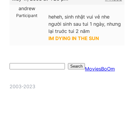
andrew
Participant
heheh, sinh nhật vui vẻ nhe
người sinh sau tui 1 ngày, nhưng
lại truớc tui 2 năm
IM DYING IN THE SUN
Search
Search
MoviesBoOm
2003-2023