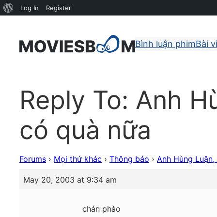
About
Log In
Register
WordPress
Bình luận phim
Bài v
Reply To: Anh H
có quà nữa
Forums
›
Mọi thứ khác
›
Thông báo
›
Anh Hùng Luận, 
May 20, 2003 at 9:34 am
chán phào