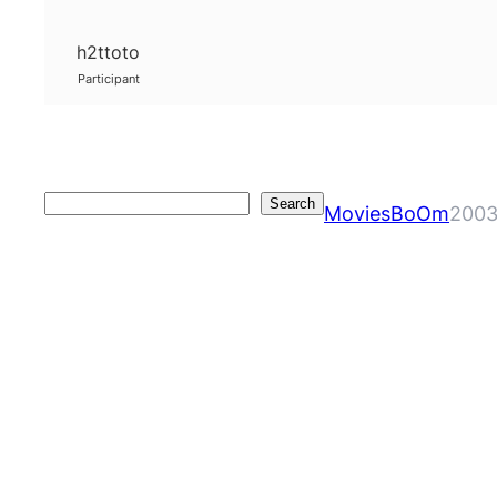
h2ttoto
Participant
Search
Search
MoviesBoOm
2003