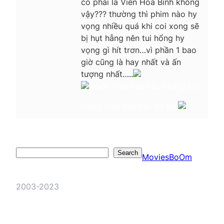
có phải là Viên Hoà Bình không
vậy??? thường thì phim nào hy
vọng nhiều quá khi coi xong sẽ
bị hụt hẫng nên tui hổng hy
vọng gì hít trơn…vì phần 1 bao
giờ cũng là hay nhất và ấn
tượng nhất…..
Thiên thần của các chàng trai
Hung thần của các cô gái
Search
Search
MoviesBoOm
2003-2023