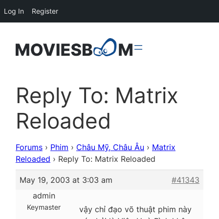
Log In
Register
Reply To: Matrix
Reloaded
Forums
›
Phim
›
Châu Mỹ, Châu Âu
›
Matrix
Reloaded
›
Reply To: Matrix Reloaded
May 19, 2003 at 3:03 am
#41343
admin
Keymaster
vậy chỉ đạo võ thuật phim này