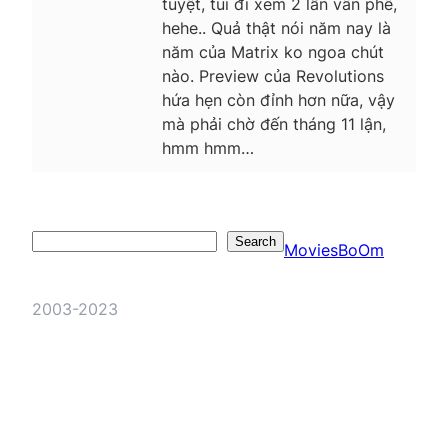
tuyệt, tui đi xem 2 lần vẫn phê,
hehe.. Quả thật nói năm nay là
năm của Matrix ko ngoa chút
nào. Preview của Revolutions
hứa hẹn còn đỉnh hơn nữa, vậy
mà phải chờ đến tháng 11 lận,
hmm hmm…
Search
Search
MoviesBoOm
2003-2023