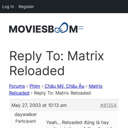
Log In
Register
Reply To: Matrix
Reloaded
Forums
›
Phim
›
Châu Mỹ, Châu Âu
›
Matrix
Reloaded
›
Reply To: Matrix Reloaded
May 27, 2003 at 10:13 am
#41354
daywalker
Participant
Yeah… Reloaded đúng là hay