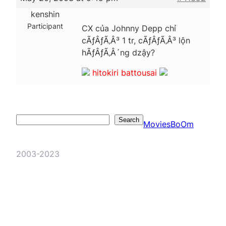
kenshin
Participant
CX của Johnny Depp chỉ
cÃƒÂƒÃ‚Â³ 1 tr, cÃƒÂƒÃ‚Â³ lộn
hÃƒÂƒÃ‚Â´ng dzậy?
hitokiri battousai
Search
Search
MoviesBoOm
2003-2023