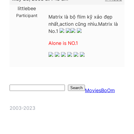
littlebee
Participant
Matrix là bộ flim kỹ xảo đẹp
nhất,action cũng nhìu.Matrix là
No.1
Alone is NO.1
Search
Search
MoviesBoOm
2003-2023