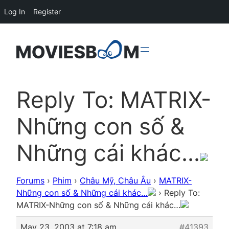
Log In
Register
Reply To: MATRIX-
Những con số &
Những cái khác…
Forums
›
Phim
›
Châu Mỹ, Châu Âu
›
MATRIX-
Những con số & Những cái khác…
›
Reply To:
MATRIX-Những con số & Những cái khác…
May 23, 2003 at 7:18 am
#41393