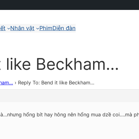
iết
Nhân vật
Phim
Diễn đàn
it like Beckham…
ckham…
›
Reply To: Bend it like Beckham…
mà…nhưng hổng bít hay hông nên hổng mua dzề coi….mà phi