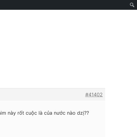
#41402
m này rốt cuộc là của nước nào dzị??