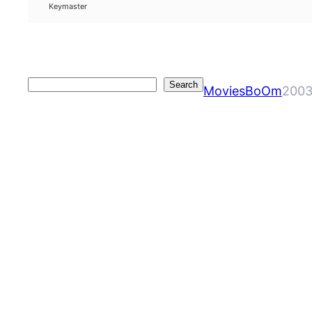
Keymaster
Search
Search
MoviesBoOm
2003