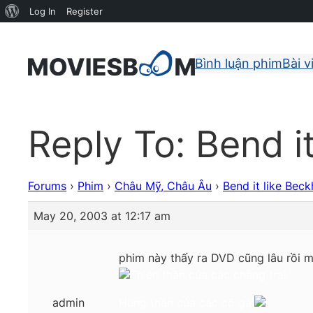
About
Log In
Register
WordPress
Bình luận phim
Bài v
Reply To: Bend 
Forums
›
Phim
›
Châu Mỹ, Châu Âu
›
Bend it like Be
May 20, 2003 at 12:17 am
phim này thấy ra DVD cũng lâu rồi 
Thiên thần của các chàng trai
admin
Hung thần của các cô gái