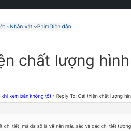
iết
Nhân vật
Phim
Diễn đàn
iện chất lượng hìn
h khi xem bản không tốt
›
Reply To: Cải thiện chất lượng hì
ít chi tiết, mà đa số là vẽ nên màu sắc và các chi tiết tươ