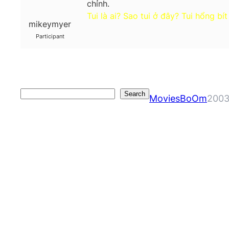
chỉnh.
Tui là ai? Sao tui ở đây? Tui hổng bít
mikeymyer
Participant
Search
Search
MoviesBoOm
2003