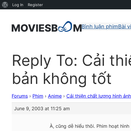
About
Log In
Register
WordPress
Bình luận phim
Bài v
Reply To: Cải th
bản không tốt
Forums
›
Phim
›
Anime
›
Cải thiện chất lượng hình ản
June 9, 2003 at 11:25 am
À, cũng dễ hiểu thôi. Phim hoạt hình 