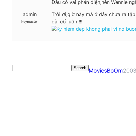
Đâu có vai phản diện,nên Wennie ngh
admin
Trời ơi,giờ này mà ở đây chưa ra tậ
dài cổ luôn !!!
Keymaster
Ky niem dep khong phai vi no buon 
Search
Search
MoviesBoOm
2003