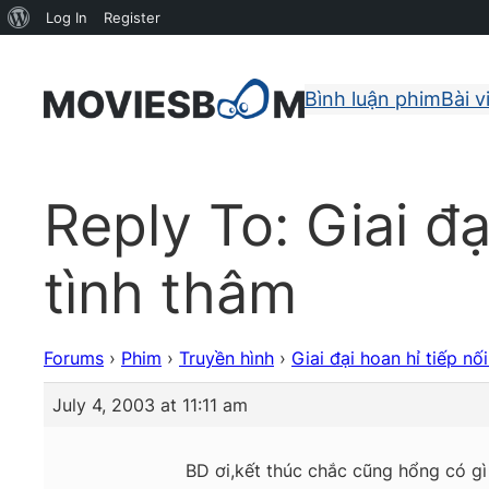
About
Log In
Register
WordPress
Bình luận phim
Bài v
Reply To: Giai đ
tình thâm
Forums
›
Phim
›
Truyền hình
›
Giai đại hoan hỉ tiếp n
July 4, 2003 at 11:11 am
BD ơi,kết thúc chắc cũng hổng có gì