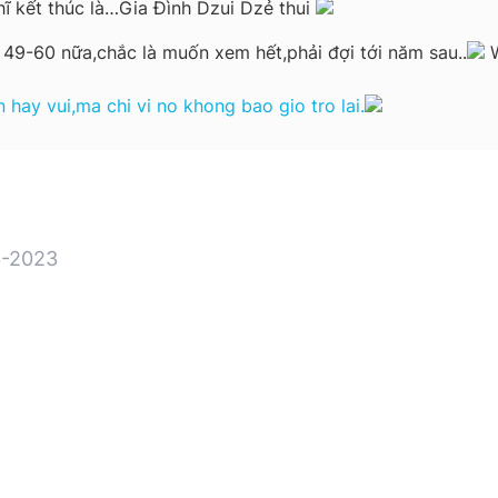
ĩ kết thúc là…Gia Đình Dzui Dzẻ thui
p 49-60 nữa,chắc là muốn xem hết,phải đợi tới năm sau..
W
hay vui,ma chi vi no khong bao gio tro lai.
-2023